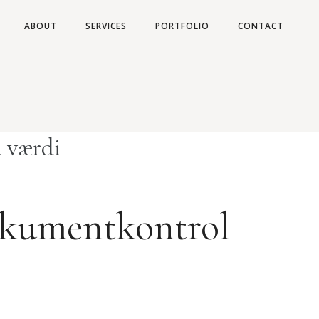
ABOUT
SERVICES
PORTFOLIO
CONTACT
 værdi
dokumentkontrol