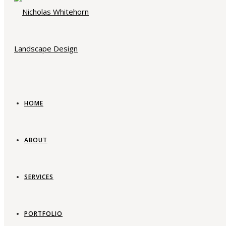
complementar
ON
MARCH 30,2026
Uma visão objetiva sobre
acesso, jogos e saques
HOME
Quem procura por 888bet login normalmente quer rapidez,
ABOUT
mas o ponto central nem sempre está só na tela de acesso.
Para centralizar a leitura, vale usar
https://888bet-casino-
SERVICES
br.com/
como referência fixa ao comparar telas, jogos e
regras.
PORTFOLIO
No uso prático, um cassino online se revela pela soma de