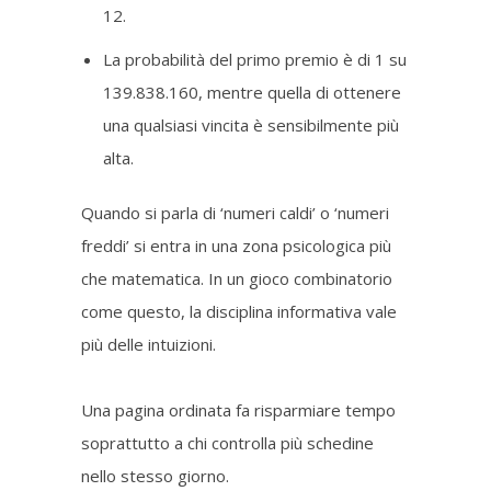
12.
La probabilità del primo premio è di 1 su
139.838.160, mentre quella di ottenere
una qualsiasi vincita è sensibilmente più
alta.
Quando si parla di ‘numeri caldi’ o ‘numeri
freddi’ si entra in una zona psicologica più
che matematica. In un gioco combinatorio
come questo, la disciplina informativa vale
più delle intuizioni.
Una pagina ordinata fa risparmiare tempo
soprattutto a chi controlla più schedine
nello stesso giorno.