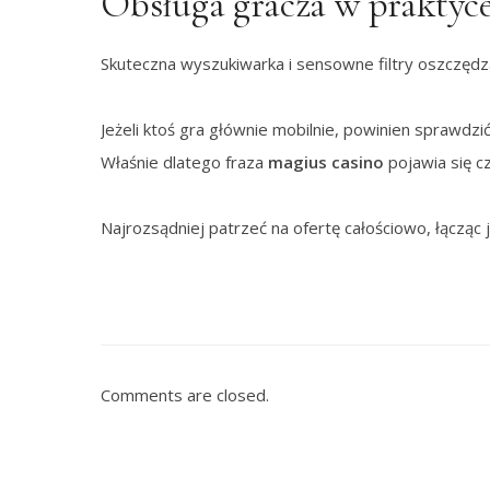
Obsługa gracza w praktyc
Skuteczna wyszukiwarka i sensowne filtry oszczędz
Jeżeli ktoś gra głównie mobilnie, powinien sprawdzi
Właśnie dlatego fraza
magius casino
pojawia się c
Najrozsądniej patrzeć na ofertę całościowo, łącząc 
Comments are closed.