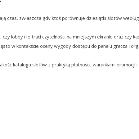
e
ają czas, zwłaszcza gdy ktoś porównuje dziesiątki slotów według
ć, czy lobby nie traci czytelności na mniejszym ekranie oraz czy k
zęsto w kontekście oceny wygody dostępu do panelu gracza i organ
jakość katalogu slotów z praktyką płatności, warunkami promocji i