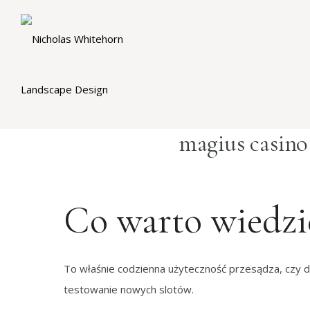
magius casino
Co warto wiedzie
To właśnie codzienna użyteczność przesądza, czy d
testowanie nowych slotów.