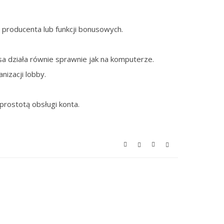
 producenta lub funkcji bonusowych.
asa działa równie sprawnie jak na komputerze.
izacji lobby.
 prostotą obsługi konta.