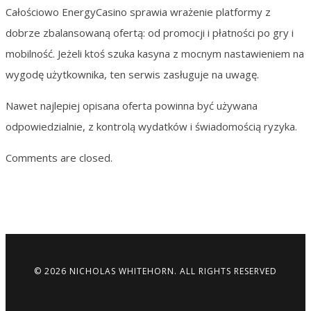
Całościowo EnergyCasino sprawia wrażenie platformy z
dobrze zbalansowaną ofertą: od promocji i płatności po gry i
mobilność. Jeżeli ktoś szuka kasyna z mocnym nastawieniem na
wygodę użytkownika, ten serwis zasługuje na uwagę.
Nawet najlepiej opisana oferta powinna być używana
odpowiedzialnie, z kontrolą wydatków i świadomością ryzyka.
Comments are closed.
©
2026
NICHOLAS WHITEHORN. ALL RIGHTS RESERVED