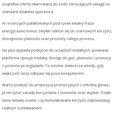
uzupełnia ofertę skierowaną do osób zwracających uwagę na
standard działania operatora.
W recenzjach publikowanych pod rynek lokalny fraza
energycasino bonus zwykle odnosi się do startowych korzyści,
dostępności płatności oraz prostoty całego procesu.
Na plus wypada podejście do urządzeń mobilnych, ponieważ
platforma opisuje mobilny dostęp do gier, płatności i promocji
z poziomu przeglądarki. To istotne zwłaszcza wtedy, gdy
większość sesji odbywa się poza komputerem.
Warto podejść do propozycji promocyjnych z chłodną głową i
przeczytać zasady korzystania z bonusów oraz wypłat. Dzięki
temu łatwiej ocenić, czy komunikowane korzyści odpowiadają
realnym oczekiwaniom.