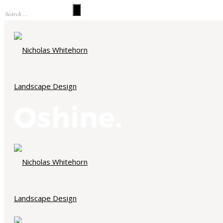
Poradnik EnergyCasino — o
bonusie startowym na rynku
kasyn online
ON
MARCH 27,2026