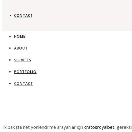
cratosroyalb
CONTACT
navigasyon 
HOME
ABOUT
önerileri
SERVICES
PORTFOLIO
CONTACT
İlk bakışta net yönlendirme arayanlar için
cratosroyalbet
, gereksi