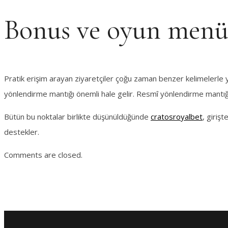
Bonus ve oyun menü
Pratik erişim arayan ziyaretçiler çoğu zaman benzer kelimelerle 
yönlendirme mantığı önemli hale gelir. Resmî yönlendirme mantığ
Bütün bu noktalar birlikte düşünüldüğünde
cratosroyalbet
, giriş
destekler.
Comments are closed.