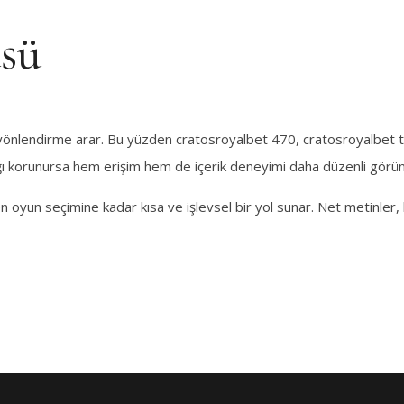
sü
yönlendirme arar. Bu yüzden cratosroyalbet 470, cratosroyalbet te
ı korunursa hem erişim hem de içerik deneyimi daha düzenli görün
ten oyun seçimine kadar kısa ve işlevsel bir yol sunar. Net metinler, 