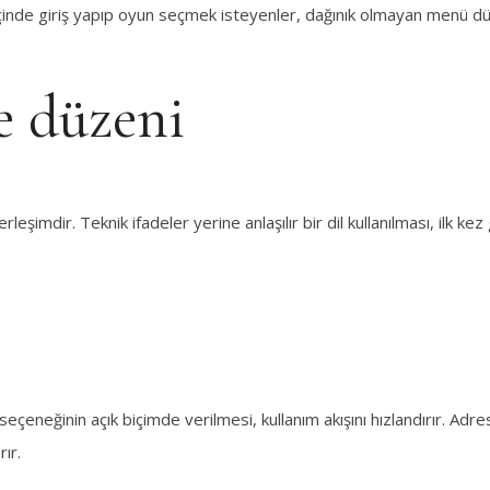
e içinde giriş yapıp oyun seçmek isteyenler, dağınık olmayan menü dü
e düzeni
leşimdir. Teknik ifadeler yerine anlaşılır bir dil kullanılması, ilk ke
seçeneğinin açık biçimde verilmesi, kullanım akışını hızlandırır. Adr
ır.