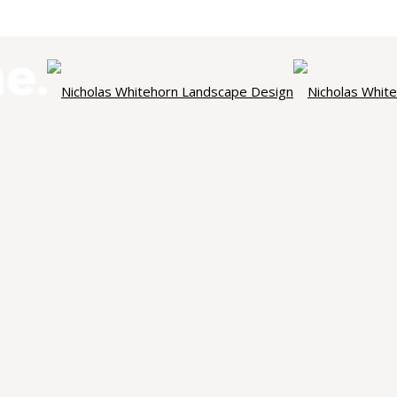
 dostu tasarım ve güncel bağlantı